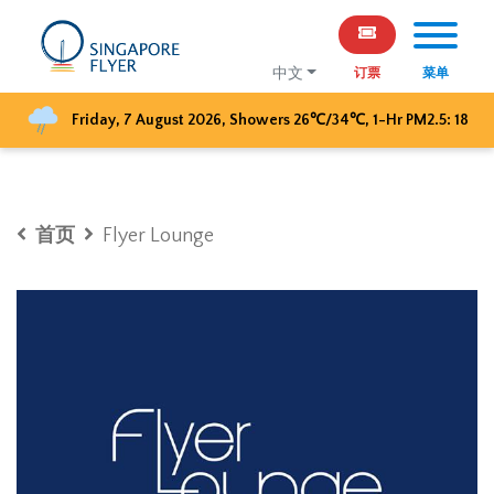
中文
订票
菜单
Friday, 7 August 2026
,
Showers
26
℃/
34
℃, 1-Hr PM2.5:
18
首页
Flyer Lounge