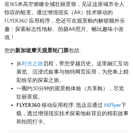
在165米高空俯瞰全城壮丽景致，见证这座城市令人
惊叹的蜕变。通过增强现实（AR）技术驱动的
FLYER360 应用程序，您还可在观景舱内解锁额外乐
趣：探索标志性地标、拍摄AR照片、畅玩趣味小游
戏！
您的
新加坡摩天观景轮门票
包括:
从
时光之旅
启程，带您穿越历史。这里融汇互动
展览、沉浸式叙事与独特网页应用，为您奉上精
彩纷呈的探索之旅。
一圈约30分钟的观景舱体验（共享舱），尽览
壮丽景观。
FLYER360
移动应用程序: 抵达后通过
HiFlyer
下
载，透过增强现实技术探索地标背后的精彩故事
和拍照打卡。